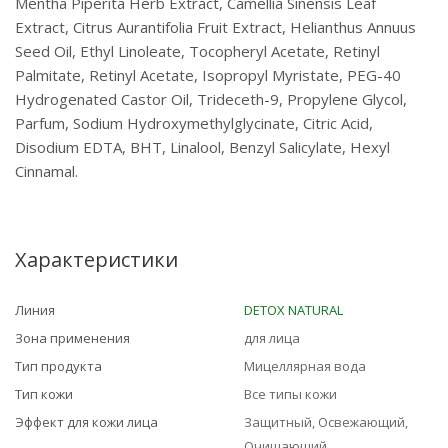
Mentha Piperita Herb Extract, Camellia Sinensis Leaf
Extract, Сitrus Aurantifolia Fruit Extract, Helianthus Annuus
Seed Oil, Ethyl Linoleate, Tocopheryl Acetate, Retinyl
Palmitate, Retinyl Acetate, Isopropyl Myristate, PEG-40
Hydrogenated Castor Oil, Trideceth-9, Propylene Glycol,
Parfum, Sodium Hydroxymethylglycinate, Citric Acid,
Disodium EDTA, BHT, Linalool, Benzyl Salicylate, Hexyl
Cinnamal.
Характеристики
Линия
DETOX NATURAL
Зона применения
для лица
Тип продукта
Мицеллярная вода
Тип кожи
Все типы кожи
Эффект для кожи лица
Защитный, Освежающий,
Очищающий,