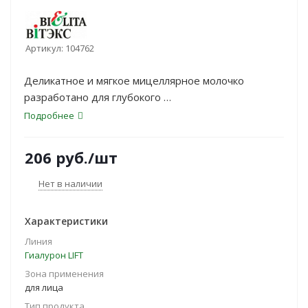
Артикул:
104762
Деликатное и мягкое мицеллярное молочко
разработано для глубокого
очищения кожи: эффективно и нежно снимает
Подробнее
макияж, тщательно удаляет
загрязнения, очищает лицо и кожу вокруг глаз,
206
руб.
/шт
питает кожу, повышает ее
эластичность, обеспечивая легкий лифтинг-эффект.
Нет в наличии
Благодаря особой
бархатистой текстуре кожа после очищения
Характеристики
мицеллярным молочком становится
Линия
нежной, гладкой и эластичной.
Гиалурон LIFT
Зона применения
для лица
Тип продукта