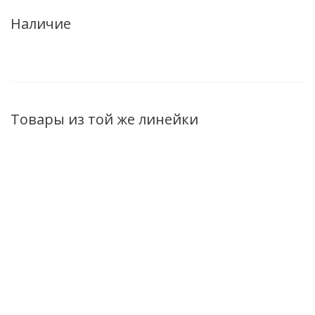
Наличие
Товары из той же линейки
ХИТ
ХИТ
Пенка для умывания
Молочко-
Тоник для лица
Aqua Active 200мл
демакияж для
декольте Aqua