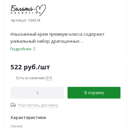
Артикул:
104318
Изысканный крем премиум-класса содержит
уникальный набор драгоценных
ингредиентов для безупречного сияния вашей
Подробнее
кожи и поддержания ее
естественной красоты.
522
руб.
/шт
Есть в наличии
(57)
В корзину
Рассчитать доставку
Характеристики
Линия