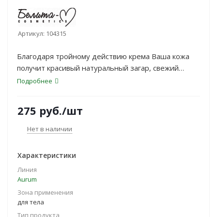
Артикул:
104315
Благодаря тройному действию крема Ваша кожа
получит красивый натуральный загар, свежий
ухоженный вид и длительное увлажнение.
Подробнее
275
руб.
/шт
Нет в наличии
Характеристики
Линия
Aurum
Зона применения
для тела
Тип продукта