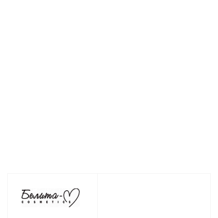
Масло
Маска-
Крем для рук AURUM
увлажняющее
гидролифтинг
увлажняющий с
для лица и тела
для лица AURUM
золотом 150г
AURUM с
95г
Есть в наличии (58
золотым
Нет в наличии
блеском 110г
Нет в наличии
621
руб.
/шт
171
руб.
/шт
236
руб.
/шт