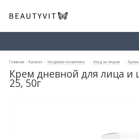
Главная
-
Каталог
-
Уходовая косметика
-
Уход за лицом
-
Крема
Крем дневной для лица и ш
25, 50г