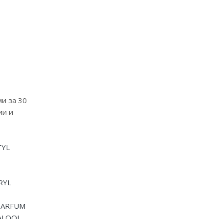
и за 30
ии и
TYL
RYL
PARFUM
ALOOL,