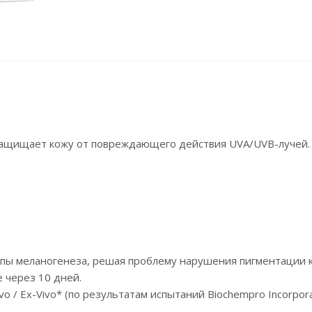
защищает кожу от повреждающего действия UVA/UVB-лучей.
апы меланогенеза, решая проблему нарушения пигментации к
 через 10 дней.
 / Ex-Vivo* (по результатам испытаний Biochempro Incorpora