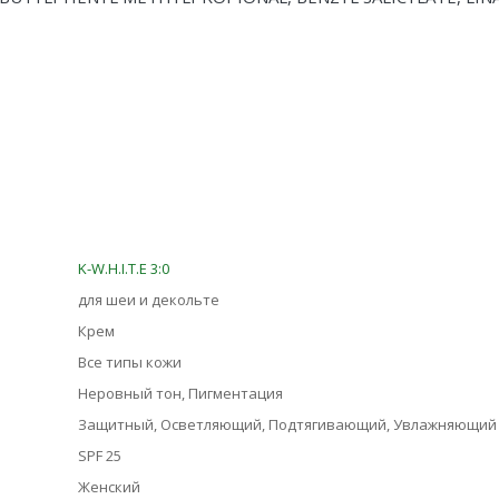
K-W.H.I.T.E 3:0
для шеи и декольте
Крем
Все типы кожи
Неровный тон, Пигментация
Защитный, Осветляющий, Подтягивающий, Увлажняющий
SPF 25
Женский