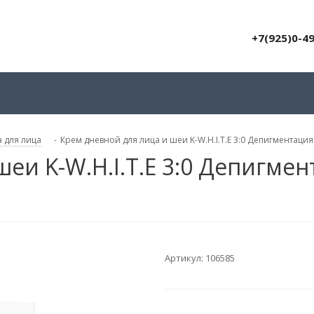
+7(925)0-4
 для лица
-
Крем дневной для лица и шеи K-W.H.I.T.E 3:0 Депигментация 
еи K-W.H.I.T.E 3:0 Депигме
Артикул:
106585