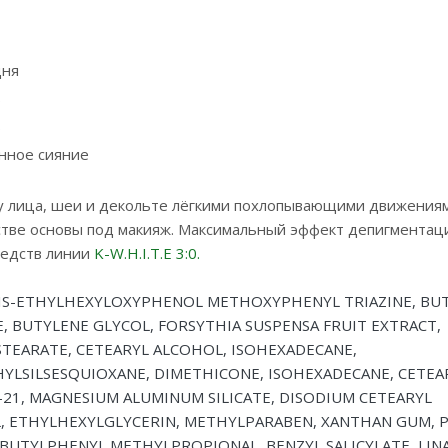
дня
ь
ь
нное сияние
у лица, шеи и декольте лёгкими похлопывающими движениям
естве основы под макияж. Максимальный эффект депигментац
редств линии
K-W.H.I.T.E 3:0.
BIS-ETHYLHEXYLOXYPHENOL METHOXYPHENYL TRIAZINE, BU
 BUTYLENE GLYCOL, FORSYTHIA SUSPENSA FRUIT EXTRACT,
 STEARATE, CETEARYL ALCOHOL, ISOHEXADECANE,
YLSILSESQUIOXANE, DIMETHICONE, ISOHEXADECANE, CETEA
-21, MAGNESIUM ALUMINUM SILICATE, DISODIUM CETEARYL
L, ETHYLHEXYLGLYCERIN, METHYLPARABEN, XANTHAN GUM, 
BUTYLPHENYL METHYLPROPIONAL, BENZYL SALICYLATE, LIN