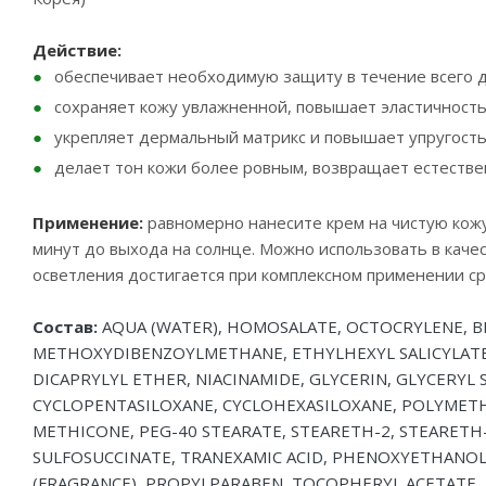
Действие:
обеспечивает необходимую защиту в течение всего 
сохраняет кожу увлажненной, повышает эластичност
укрепляет дермальный матрикс и повышает упругост
делает тон кожи более ровным, возвращает естестве
Применение:
равномерно нанесите крем на чистую кож
минут до выхода на солнце. Можно использовать в кач
осветления достигается при комплексном применении с
Состав:
AQUA (WATER), HOMOSALATE, OCTOCRYLENE, 
METHOXYDIBENZOYLMETHANE, ETHYLHEXYL SALICYLATE,
DICAPRYLYL ETHER, NIACINAMIDE, GLYCERIN, GLYCERYL
CYCLOPENTASILOXANE, CYCLOHEXASILOXANE, POLYMETH
METHICONE, PEG-40 STEARATE, STEARETH-2, STEARETH
SULFOSUCCINATE, TRANEXAMIC ACID, PHENOXYETHANO
(FRAGRANCE), PROPYLPARABEN, TOCOPHERYL ACETATE, 