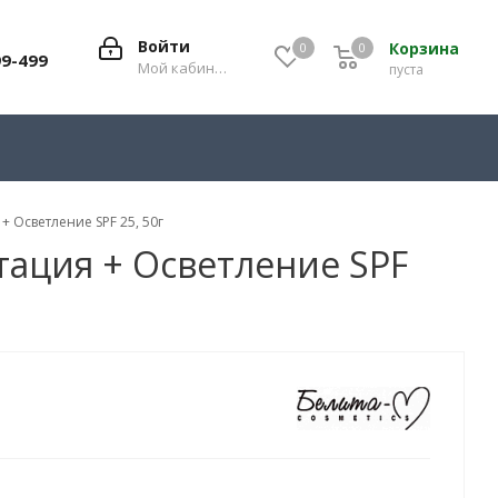
Войти
Корзина
0
0
0
99-499
Мой кабинет
пуста
+ Осветление SPF 25, 50г
нтация + Осветление SPF