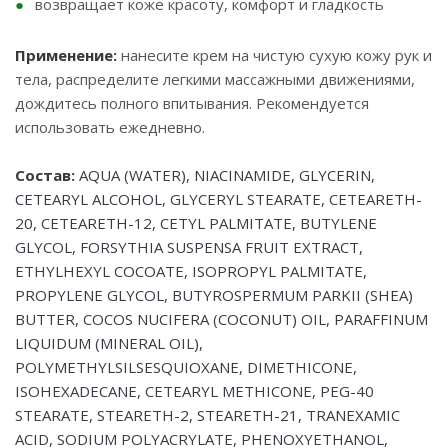
возвращает коже красоту, комфорт и гладкость
Применение:
нанесите крем на чистую сухую кожу рук и
тела, распределите легкими массажными движениями,
дождитесь полного впитывания. Рекомендуется
использовать ежедневно.
Состав:
AQUA (WATER), NIACINAMIDE, GLYCERIN,
CETEARYL ALCOHOL, GLYCERYL STEARATE, CETEARETH-
20, CETEARETH-12, CETYL PALMITATE, BUTYLENE
GLYCOL, FORSYTHIA SUSPENSA FRUIT EXTRACT,
ETHYLHEXYL COCOATE, ISOPROPYL PALMITATE,
PROPYLENE GLYCOL, BUTYROSPERMUM PARKII (SHEA)
BUTTER, COCOS NUCIFERA (COCONUT) OIL, PARAFFINUM
LIQUIDUM (MINERAL OIL),
POLYMETHYLSILSESQUIOXANE, DIMETHICONE,
ISOHEXADECANE, CETEARYL METHICONE, PEG-40
STEARATE, STEARETH-2, STEARETH-21, TRANEXAMIC
ACID, SODIUM POLYACRYLATE, PHENOXYETHANOL,