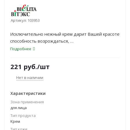
Артикул:
103953
Исключительно нежный крем дарит Вашей красоте
способность возрождаться,
увлажняя и стимулируя кожу. Он осуществляет
Подробнее
ежедневную косметическую
«скульптуру» лица, обеспечивая коже интенсивный
221
руб.
/шт
уход и защиту.
Специальные запатентованные компоненты
Нет в наличии
комплексно воздействуют на кожу:
Характеристики
Зона применения
для лица
Тип продукта
Крем
Тип кожи