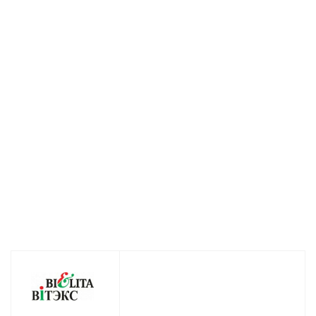
Сливки для тела Lift
Тоник для лица
Маска для лица
Intense 200мл
Lift Intense 150
шеи и декольт
мл
Lift Intense 10
Есть в наличии (121)
мл
Нет в наличии
Нет в налич
267
руб.
/шт
130
руб.
/шт
151
руб.
/ш