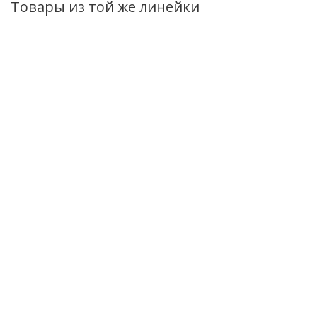
Товары из той же линейки
ХИТ
Пенка для умывания
Активный
Скраб для лица 
Спонж-эффект для
увлажняющий
биокомпонента
лица PHARMACos
крем для лица
PHARMACos
150мл
PHARMACos
Нежное
Biodermin Acne
очищение, 10м
Есть в наличии (74)
50мл
Нет в наличи
Нет в наличии
347
руб.
/шт
263
руб.
/шт
37
руб.
/шт