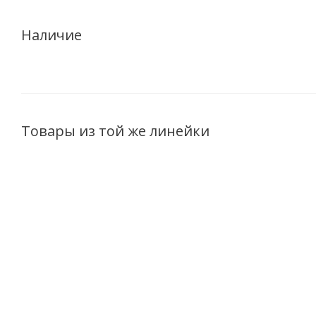
Наличие
Товары из той же линейки
ХИТ
Пенка для умывания
Активный
Скраб