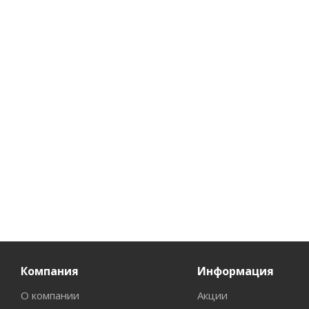
Спонж-эффект для
увлажняющий
биоко
лица PHARMACos
крем для лица
PH
150мл
PHARMACos
Н
Biodermin Acne
очище
Есть в наличии (74)
50мл
Нет
Нет в наличии
347
руб.
/шт
263
руб.
/шт
37
р
Компания
Информация
О компании
Акции