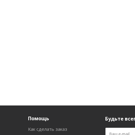
мпонентами
крем
лица PHARMACOS
ARMACos
отбеливающий
АНТИКУПЕРОЗ 50 мл
ежное
для лица
Есть в наличии (167)
ние, 10мл
PHARMACOS SPF
20, 50 мл
 в наличии
Нет в наличии
уб.
/шт
236
руб.
/шт
282
руб.
/шт
Помощь
Будьте всег
Как сделать заказ