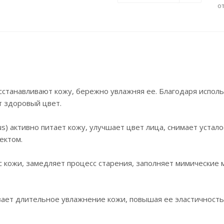
о
сстанавливают кожу, бережно увлажняя ее. Благодаря испол
т здоровый цвет.
s) активно питает кожу, улучшает цвет лица, снимает устало
ектом.
с кожи, замедляет процесс старения, заполняет мимически
ает длительное увлажнение кожи, повышая ее эластичность