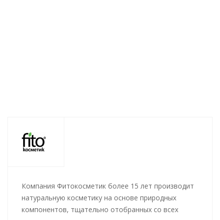
глина" 25мл
Нет в наличии
Нет в наличии
Нет в наличии
90
руб.
/шт
86
руб.
/шт
86
руб.
/шт
Компания Фитокосметик более 15 лет производит
натуральную косметику на основе природных
компонентов, тщательно отобранных со всех