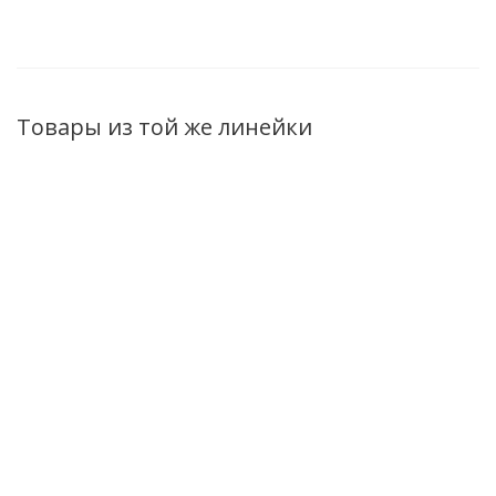
Товары из той же линейки
Тканевая маска
Тканевая маска
Тканевая маска
для лица Fito
для лица Fito
для лица Fito
Косметик
Косметик Белая
Косметик
Голубая
"Алтайская
"Сибирские
"Байкальская
глина" 25мл
травы" 25мл