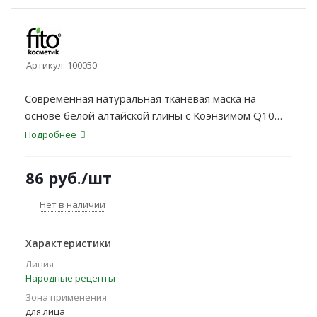
Артикул:
100050
Современная натуральная тканевая маска на
основе белой алтайской глины с Коэнзимом Q10
обладает мощным лифтинг эффектом, моделирует
Подробнее
овал лица, глубоко питает и смягчает кожу. Белая
алтайская глина мгновенно разглаживает кожу и
86
руб.
/шт
повышает ее упругость
Нет в наличии
Характеристики
Линия
Народные рецепты
Зона применения
для лица