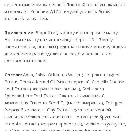
веществами и омолаживает. Липовый отвар успокаивает
и освежает. Коэнзим Q10 стимулирует выработку
коллагена и эластина.
Применение:
Вскройте упаковку и разверните маску.
Наложите маску на чистое лицо. Через 10-15 минут
снимите маску, остатки средства легкими массирующими
движениями распределите по коже и оставьте до
полного впитывания.
Состав:
Aqua, Salvia Officinalis Water (экстракт шалфея),
Prunus Persica Kernel Oil (масло персика), Camellia Sinensis
Leaf Extract (экстракт зеленого чая), Schizandra
Sphenanthera Fruit Extract (экстракт лимонника),
Amaranthus Cruentus Seed Oil (масло амаранта), Collagen
(морской коллаген), Clay Extract (фильтрат черной
глины), Vaccinium Vitis-Idaea Fruit Extract (сок брусники),
Propolis Extract (экстракт прополиса), Sodium Polyacrylate,
Parfum, Benzoic Acid, Sorbic Acid, Dehydroacetic Acid,