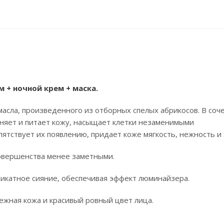
 + ночной крем + маска.
асла, произведенного из отборных спелых абрикосов. В соч
жняет и питает кожу, насыщает клетки незаменимыми
ятствует их появлению, придает коже мягкость, нежность и 
овершенства менее заметными.
икатное сияние, обеспечивая эффект люминайзера.
ежная кожа и красивый ровный цвет лица.