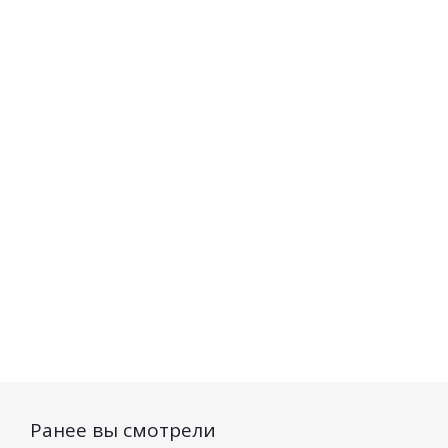
Шампунь +
Шампунь + Маска
Шамп
Маска FRUIT
FRUIT Therapy
Маска
Therapy
восстанавливающий
The
питательный
Папайя и масло
возро
Банан и масло
амлы 2*10мл
Манго 
мурумуру 2*10
авокад
Нет в наличии
мл
Нет в
Нет в наличии
36
руб.
/шт
36
руб.
/шт
39
ру
Ранее вы смотрели