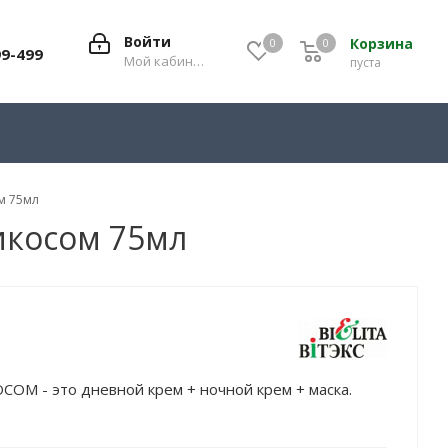
Войти
Корзина
0
0
0
99-499
Мой кабинет
пуста
ом 75мл
рикосом 75мл
СОМ - это дневной крем + ночной крем + маска.