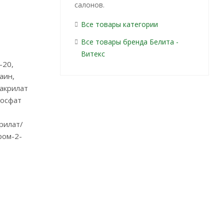
салонов.
Все товары категории
Все товары бренда Белита -
Витекс
-20,
аин,
акрилат
фосфат
рилат/
ром-2-