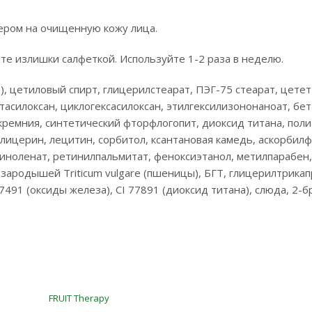
ером на очищенную кожу лица.
те излишки салфеткой. Используйте 1-2 раза в неделю.
а), цетиловый спирт, глицерилстеарат, ПЭГ-75 стеарат, цетет
асилоксан, циклогексасилоксан, этилгексилизононаноат, бет
ремния, синтетический фторфлогопит, диоксид титана, поли
лицерин, лецитин, сорбитол, ксантановая камедь, аскорбил
иноленат, ретинилпальмитат, феноксиэтанол, метилпарабен,
зародышей Triticum vulgare (пшеницы), БГТ, глицерилтрикап
491 (оксиды железа), CI 77891 (диоксид титана), слюда, 2-б
FRUIT Therapy