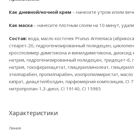
Как дневной/ночной крем
– нанесите утром и/или веч
Как маска
– нанесите плотным слоем на 10 минут, удали
Состав:
вода, масло косточек Prunus Armeniaca (абрикос
стеарет-20, гидрогенизированный полидецен, циклопент
кроссполимер диметикона и винилдиметикона, диоксид к
натрия, гидрогенизированный полидецен, тридецет-6, г
натрия, токоферилацетат, глицериллинолеат, глицерилл
этилпарабен, пропилпарабен, изопропилмиристат, масло 
капрат, диацетилболдин, парфюмерная композиция, CI 77
нитропропан-1,3-диол, CI 19140, CI 15985
Характеристики
Линия