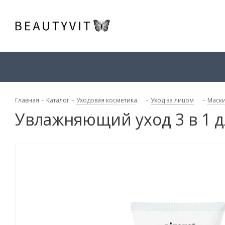
Главная
-
Каталог
-
Уходовая косметика
-
Уход за лицом
-
Маски
Увлажняющий уход 3 в 1 д