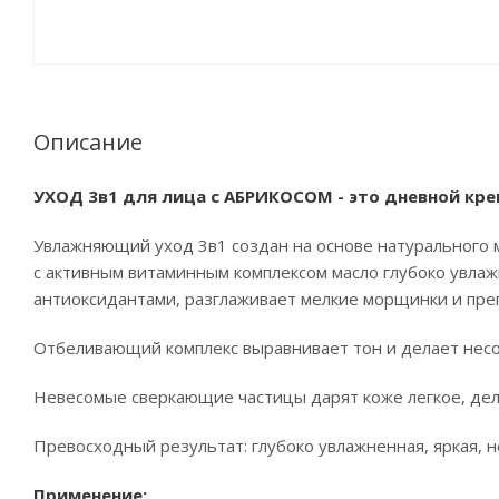
Описание
УХОД 3в1 для лица с АБРИКОСОМ - это дневной крем
Увлажняющий уход 3в1 создан на основе натурального м
с активным витаминным комплексом масло глубоко увла
антиоксидантами, разглаживает мелкие морщинки и преп
Отбеливающий комплекс выравнивает тон и делает нес
Невесомые сверкающие частицы дарят коже легкое, дел
Превосходный результат: глубоко увлажненная, яркая, н
Применение: