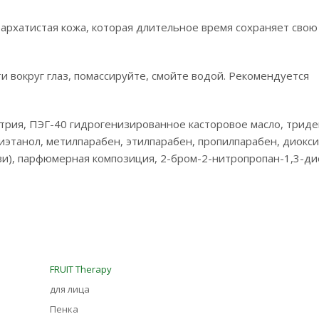
бархатистая кожа, которая длительное время сохраняет свою
и вокруг глаз, помассируйте, смойте водой. Рекомендуется
трия, ПЭГ-40 гидрогенизированное касторовое масло, триде
сиэтанол, метилпарабен, этилпарабен, пропилпарабен, диокс
(киви), парфюмерная композиция, 2-бром-2-нитропропан-1,3-ди
FRUIT Therapy
для лица
Пенка