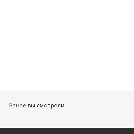
Банан и масло
амлы 2*10мл
Манго 
мурумуру 2*10
авокад
Нет в наличии
мл
Нет в
Нет в наличии
36
руб.
/шт
36
руб.
/шт
39
ру
Ранее вы смотрели