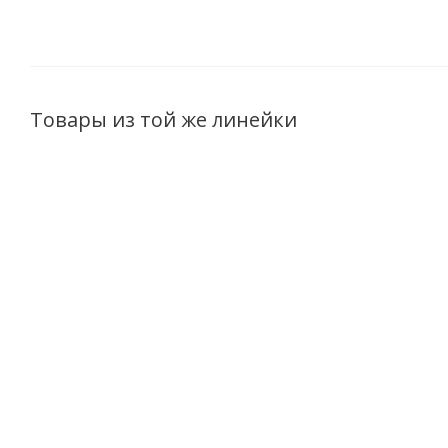
Товары из той же линейки
Шампунь +
Шампунь + Маска
Шамп
Маска FRUIT
FRUIT Therapy
Маска
Therapy
восстанавливающий
The
питательный
Папайя и масло
возро