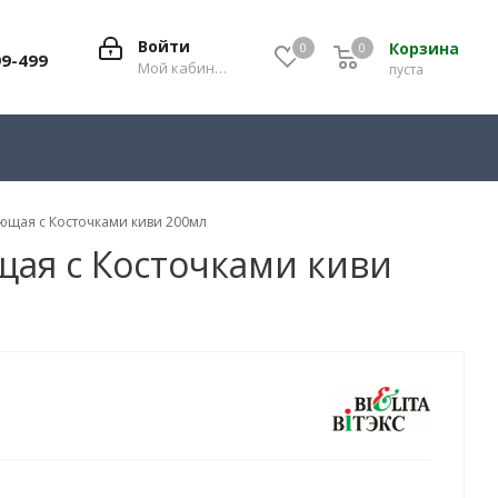
Войти
Корзина
0
0
0
99-499
Мой кабинет
пуста
ющая с Косточками киви 200мл
ая с Косточками киви