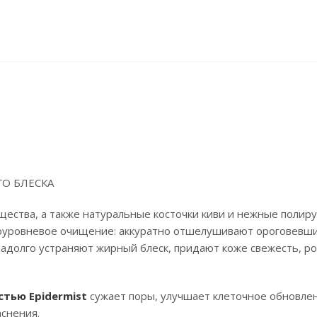
О БЛЕСКА
ества, а также натуральные косточки киви и нежные поли
оуровневое очищение: аккуратно отшелушивают ороговевши
надолго устраняют жирный блеск, придают коже свежесть, р
тью Epidermist
сужает поры, улучшает клеточное обновле
снения.