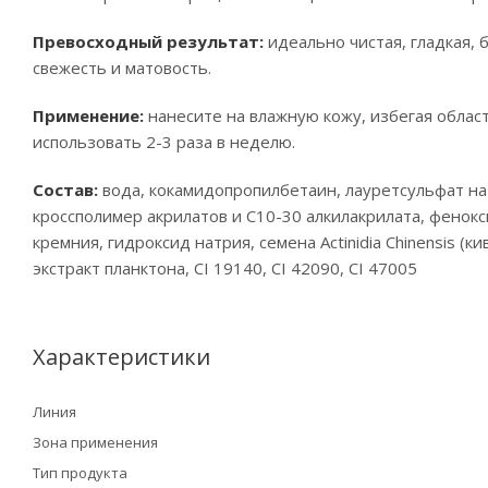
Превосходный результат:
идеально чистая, гладкая, 
свежесть и матовость.
Применение:
нанесите на влажную кожу, избегая област
использовать 2-3 раза в неделю.
Состав:
вода, кокамидопропилбетаин, лауретсульфат на
кроссполимер акрилатов и C10-30 алкилакрилата, фенок
кремния, гидроксид натрия, семена Actinidia Chinensis 
экстракт планктона, CI 19140, CI 42090, CI 47005
Характеристики
Линия
Зона применения
Тип продукта