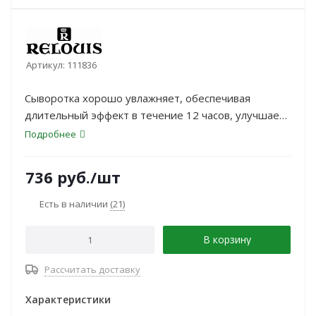
Артикул:
111836
Сыворотка хорошо увлажняет, обеспечивая
длительный эффект в течение 12 часов, улучшает
эластичность, разглаживает мелкие морщины,
Подробнее
визуально делает кожу ухоженной гладкой и
шелковистой, создавая эффект блюринга.
736
руб.
/шт
Есть в наличии
(21)
В корзину
Рассчитать доставку
Характеристики