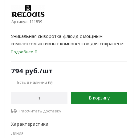
Артикул:
111839
Уникальная сыворотка-флюид с мощным
комплексом активных компонентов для сохранения
молодости и сияния кожи. Моментально
Подробнее
увлажняет, обеспечивая длительный эффект в
течение 12 часов, разглаживает мелкие морщины
794
руб.
/шт
и способствует уменьшению их глубины. Кожа
выглядит гладкой, подтянутой и увлажненной уже
Есть в наличии
(9)
после первого применения.
В корзину
Рассчитать доставку
Характеристики
Линия