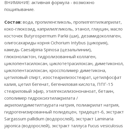
ВНИМАНИЕ: активная формула - возможно
пощипывание.
Состав:
вода, пропиленгликоль, пропилгептилкаприлат,
коко-глюкозид, каприлилгликоль, этанол, глауцин, масло
косточек Butyrospermum Parkii (ши), дезамидоколлаген,
олигосахариды корня Cichorium Intybus (цикория),
камедь Caesalpinia Spinosa (цезальпинии),
глюконолактон, гидролизованный коллаген,
циклопентасилоксан, циклотетрасилоксан, диметиконол,
циклопентасилоксан, кроссполимер диметикона,
цетиловый спирт, изостеарилизостеарат, цетилфосфат
калия, цетил бегенат, бегениловая кислота, ППГ-15
стеариловый эфир, этилгексилизононаноат, бетаин,
сополимер гидроксиэтилакрилата /
акрилоилдиметилтаурата натрия, полиакрилат натрия,
гидрогенизированный полидецен, тридецет-6, экстракт
Sargassum pallidium (водорослей), экстракт Laminaria
japonica (водорослей), экстракт таллуса Fucus vesiculosus