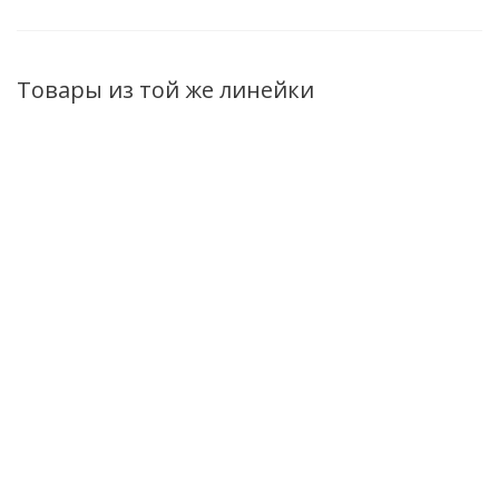
Товары из той же линейки
Крем-контур для
Крем-лифтинг для
Экспресс-
тела
тела
концентрат для
антицеллюлитный
антицеллюлитный
разглаживания
Морской
Морской
морщин вокруг
коллаген
коллаген Горячая
глаз Морской
Холодная
формула 200мл
коллаген 20мл
формула 200мл