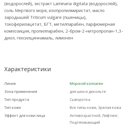
(водорослей), экстракт Laminaria digitata (водорослей),
соль Мертвого моря, изопропилмиристат, масло
зародышей Triticum vulgare (пшеницы),
токоферилацетат, БГТ, метилпарабен, парфюмерная
композиция, пропилпарабен, 2-бром-2-нитропропан-1,3-
диол, гексилциннамаль, лимонен
Характеристики
Линия
Морской коллаген
Зона применения
для шеи и декольте
Тип продукта
Сыворотка
Тип кожи
Все типы кожи, Зрелая кожа
Эффект для кожи лица
Антивозрастной, Лифтинг,
Подтягивающий