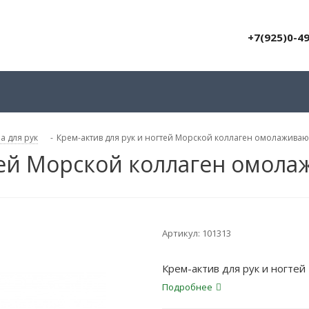
+7(925)0-4
а для рук
-
Крем-актив для рук и ногтей Морской коллаген омолажива
гтей Морской коллаген омол
Артикул:
101313
Крем-актив для рук и ногте
Подробнее