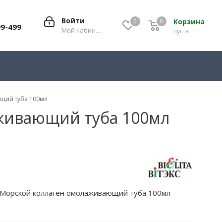
Войти
Корзина
0
0
0
99-499
Мой кабинет
пуста
ющий туба 100мл
аживающий туба 100мл
й Морской коллаген омолаживающий туба 100мл