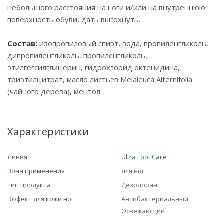
небольшого расстояния на ноги и/или на внутреннюю
поверхность обуви, дать высохнуть.
Состав:
изопропиловый спирт, вода, пропиленгликоль,
дипропиленгликоль, пропиленгликоль,
этилгегсилглицерин, гидрохлорид октенидина,
триэтилцитрат, масло листьев Melaleuca Alternifolia
(чайного дерева), ментол
Характеристики
Линия
Ultra Foot Care
Зона применения
для ног
Тип продукта
Дезодорант
Эффект для кожи ног
Антибактериальный,
Освежающий