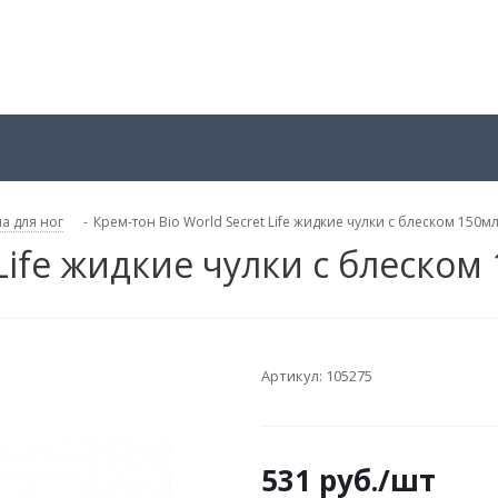
а для ног
-
Крем-тон Bio World Secret Life жидкие чулки с блеском 150м
 Life жидкие чулки с блеском
Артикул:
105275
531
руб.
/шт