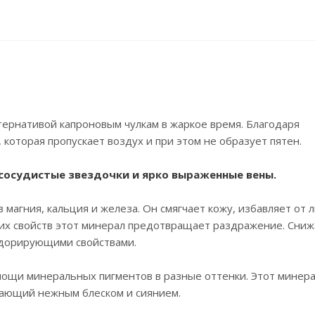
тернативой капроновым чулкам в жаркое время. Благодаря
 которая пропускает воздух и при этом не образует пятен.
сосудистые звездочки и ярко выраженные вены.
 магния, кальция и железа. Он смягчает кожу, избавляет от
ских свойств этот минерал предотвращает раздражение. Сни
одорирующими свойствами.
омощи минеральных пигментов в разные оттенки. Этот минер
рающий нежным блеском и сиянием.