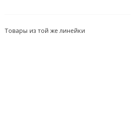
Товары из той же линейки
ХИТ
Нежный гель для
Крем для тела
Крем для тела
интимной гигиены
Belkosmex
Belkosmex
Herbarica 300г
Herbarica
Herbarica
тонизирование
суперпитание
Есть в наличии (19)
100мл
100мл