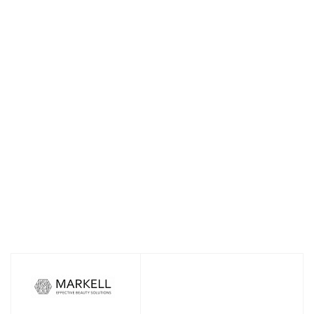
Шампунь для волос
Минеральный
Минеральный
MARKELL Green
Био-дезодорант
Био-дезодорант
Collection
для тела
для тела
восстанавливающий
MARKELL Green
MARKELL Green
250 мл
Collection Хлопок
Collection Тиаре
100мл
100мл
Нет в наличии
Нет в наличии
Нет в наличии
138
руб.
/шт
305
руб.
/шт
305
руб.
/шт