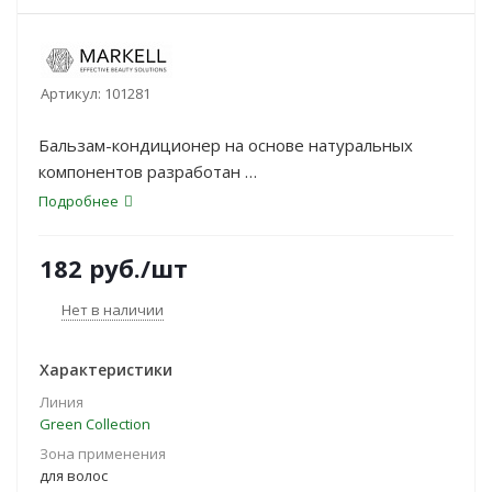
Артикул:
101281
Бальзам-кондиционер на основе натуральных
компонентов разработан
специально для интенсивного укрепления
Подробнее
ослабленных волос. Средство
возвращает им жизненную силу и энергию,
182
руб.
/шт
способствует устранению сухости и
ломкости, делает послушными и блестящими.
Нет в наличии
Содержит гипоаллергенную
отдушку и 95% натуральных ингредиентов.
Характеристики
Линия
Green Collection
Зона применения
для волос