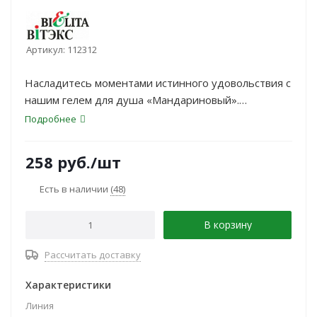
Артикул:
112312
Насладитесь моментами истинного удовольствия с
нашим гелем для душа «Мандариновый».
Обогащенный экстрактом имбиря, он нежно и
Подробнее
бережно очищает кожу, придавая ей упругость и
эластичность. Погрузитесь в аромат сочных
258
руб.
/шт
мандаринов и насладитесь ощущением свежести и
комфорта после каждого использования геля для
Есть в наличии
(48)
душа.
В корзину
Рассчитать доставку
Характеристики
Линия