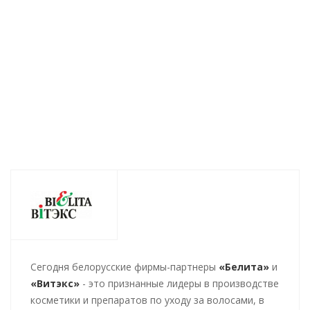
магнолия дой-пак
дой-пак 750мл
дой-па
750мл
Есть в наличии (127)
Есть в 
Есть в наличии (59)
267
руб.
/шт
267
руб.
/шт
267
ру
Cегодня белорусские фирмы-партнеры
«Белита»
и
«Витэкс»
- это признанные лидеры в производстве
косметики и препаратов по уходу за волосами, в