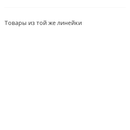
Товары из той же линейки
Крем-мыло Exotic
Крем-мыло Exotic Fresh
Крем-мы
Fresh манго и
лайм и лемонграсс
Fresh инж
магнолия дой-пак
дой-пак 750мл
дой-па
750мл
Есть в наличии (127)
Есть в 
Есть в наличии (59)
267
руб.
/шт
267
руб.
/шт
267
ру