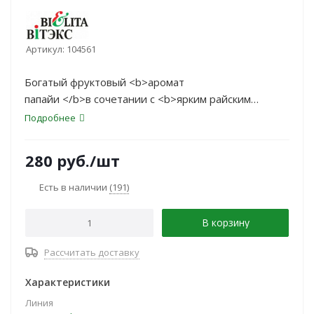
Артикул:
104561
Богатый фруктовый <b>аромат
папайи </b>в сочетании с <b>ярким райским
цветком</b> создаст удивительное ощущение
Подробнее
бодрости и наполнит энергией.
280
руб.
/шт
Есть в наличии
(191)
В корзину
Рассчитать доставку
Характеристики
Линия