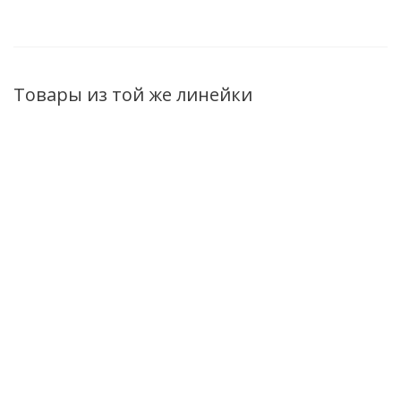
Товары из той же линейки
Крем для лица
Крем для лица
Крем-флюид для
ночной Sativa №37
дневной Sativa
лица
для жирного и
№33 для
увлажняющий
комбинированного
жирного
Sativa №29 для
типа кожи, 50 мл
чувствительного
всех типов кожи,