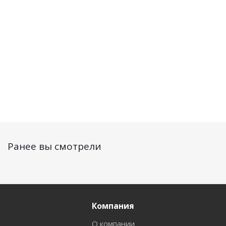
типа кожи, 50 мл
50 мл
Нет в наличии
Нет в наличии
Нет в наличии
1 267
руб.
/
1 308
руб.
/
1 441
руб.
/шт
шт
шт
Ранее вы смотрели
Компания
О компании