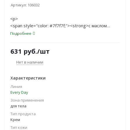
Артикул:
106032
<p>
<span style="color: #7f7f7f;"><strong>с маслом
зеленого кофе и экстрактом муира пуама</strong>
Подробнее
</span>
</p>
631
руб.
/шт
<span style="color: #7f7f7f;">Моделирует контуры
тела • Увлажняет</span>
Нет в наличии
Характеристики
Линия
Every Day
Зона применения
для тела
Тип продукта
Крем
Тип кожи