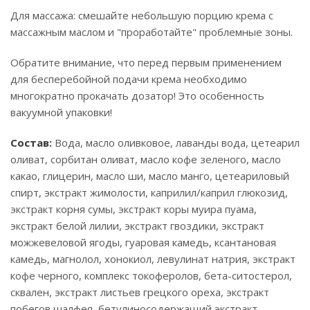
Для массажа: смешайте небольшую порцию крема с
массажным маслом и "проработайте" проблемные зоны.
Обратите внимание, что перед первым применением
для бесперебойной подачи крема необходимо
многократно прокачать дозатор! Это особенность
вакуумной упаковки!
Состав:
Вода, масло оливковое, лаванды вода, цетеарил
оливат, сорбитан оливат, масло кофе зеленого, масло
какао, глицерин, масло ши, масло манго, цетеариловый
спирт, экстракт жимолости, каприлил/каприл глюкозид,
экстракт корня сумы, экстракт коры муира пуама,
экстракт белой лилии, экстракт гвоздики, экстракт
можжевеловой ягоды, гуаровая камедь, ксантановая
камедь, магнолол, хонокиол, левулинат натрия, экстракт
кофе черного, комплекс токоферолов, бета-ситостерол,
сквален, экстракт листьев грецкого ореха, экстракт
побегов шалфея, бетулиносодержащий экстракт