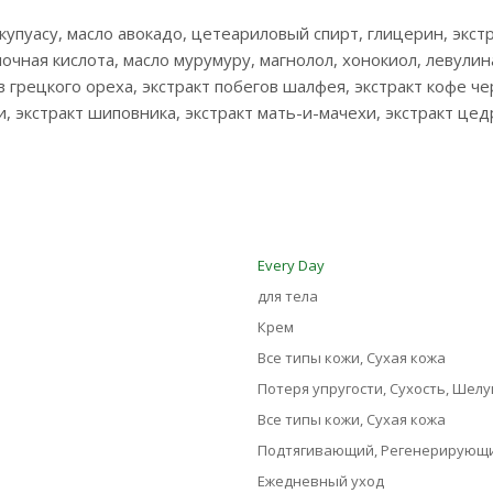
купуасу, масло авокадо, цетеариловый спирт, глицерин, экстр
чная кислота, масло мурумуру, магнолол, хонокиол, левулина
ев грецкого ореха, экстракт побегов шалфея, экстракт кофе 
ки, экстракт шиповника, экстракт мать-и-мачехи, экстракт це
Every Day
для тела
Крем
Все типы кожи, Сухая кожа
Потеря упругости, Сухость, Шел
Все типы кожи, Сухая кожа
Подтягивающий, Регенерирующ
Ежедневный уход