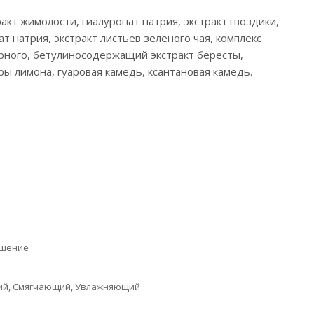
акт жимолости, гиалуронат натрия, экстракт гвоздики,
т натрия, экстракт листьев зеленого чая, комплекс
черного, бетулиносодержащий экстракт бересты,
дры лимона, гуаровая камедь, ксантановая камедь.
ушение
ий, Смягчающий, Увлажняющий