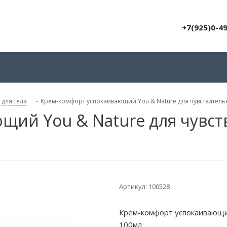
+7(925)0-4
 для тела
-
Крем-комфорт успокаивающий You & Nature для чувствитель
щий You & Nature для чувст
Артикул:
100528
Крем-комфорт успокаивающий
100мл