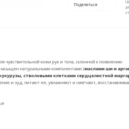
Ц
Поделиться
д
о
 чувствительной кожи рук и тела, склонной к появлению
в насыщен натуральными компонентами (
маслами ши и арга
 кукурузы, стволовыми клетками сердцелистной марга
ние и зуд, питают ее, увлажняют и смягчают, восстанавлива
ия