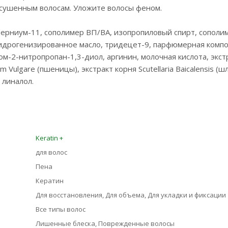
сушенным волосам. Уложите волосы феном.
атерниум-11, cополимер ВП/ВА, изопропиловый спирт, сополи
гидрогенизированное масло, тридецет-9, парфюмерная комп
м-2-нитропропан-1,3-диол, аргинин, молочная кислота, экст
m Vulgare (пшеницы), экстракт корня Scutellaria Baicalensis (
 линалол.
Keratin +
для волос
Пена
Кератин
Для восстановления, Для объема, Для укладки и фиксации
Все типы волос
Лишенные блеска, Поврежденные волосы