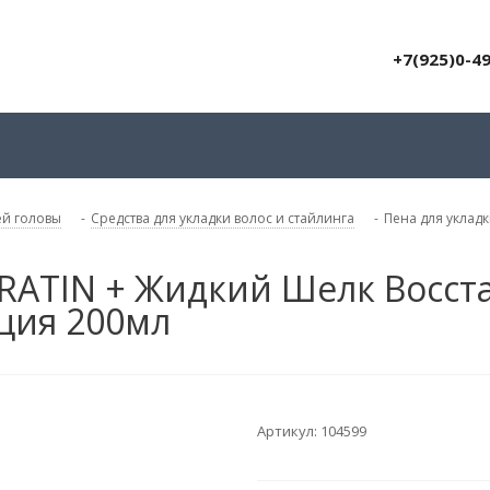
+7(925)0-4
ей головы
-
Средства для укладки волос и стайлинга
-
Пена для уклад
ERATIN + Жидкий Шелк Восст
ция 200мл
Артикул:
104599