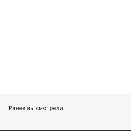
Есть в наличии (70)
Есть в наличии (29)
319
руб.
/шт
246
руб.
/шт
Ранее вы смотрели