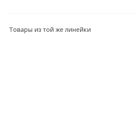
Товары из той же линейки
Шампунь для всех
Бальзам для всех
типов волос KERATIN
типов волос KERATIN
т
+ Стволовые Клетки
+ Стволовые Клетки
+
Восстановление и
Восстановление и
омоложение 500мл
омоложение 300мл