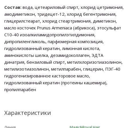
Состав:
вода, цетеариловый спирт, хлорид цетримония,
амодиметикон, тридецет-12, хлорид бегентримония,
глицерилстеарат, хлорид стеартримония, диметикон,
масло косточек Prunus Armeniaca (абрикоса), этосульфат
C10-40 изоалкиламидопропилэтилдимония,
дипропиленгликоль, парфюмерная композиция,
гидролизованный кератин, лимонная кислота,
аминокислоты шелка, дезамидоколлаген, ЭДТА
динатрия, бензиловый спирт, метилхлоризотиазолинон,
метилизотиазолинон, метилпарабен, глицерин, ПЭГ-40
гидрогенизированное касторовое масло,
гидролизованный кератин (протеины кашемира),
пропилпарабен
Характеристики
Линия
Magic&Royal Hair