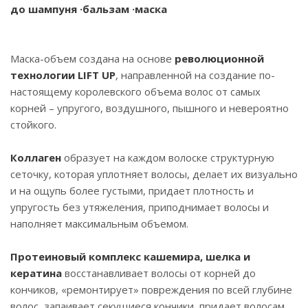
до шампуня ·бальзам ·маска
Маска-объем создана на основе
революционной
технологии LIFT UP
, направленной на создание по-
настоящему королевского объема волос от самых
корней – упругого, воздушного, пышного и невероятно
стойкого.
Коллаген
образует на каждом волоске структурную
сеточку, которая уплотняет волосы, делает их визуально
и на ощупь более густыми, придает плотность и
упругость без утяжеления, приподнимает волосы и
наполняет максимальным объемом.
Протеиновый комплекс кашемира, шелка и
кератина
восстанавливает волосы от корней до
кончиков, «ремонтирует» повреждения по всей глубине
волос, запаивает секущиеся кончики, придает волосам