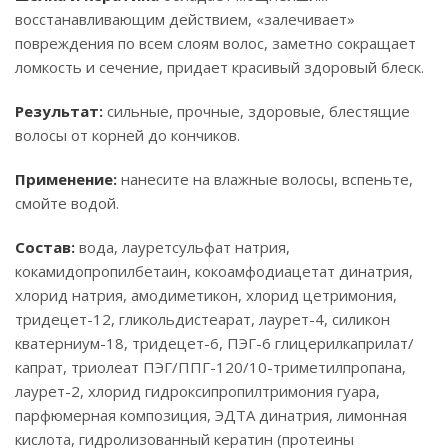
восстанавливающим действием, «залечивает»
повреждения по всем слоям волос, заметно сокращает
ломкость и сечение, придает красивый здоровый блеск.
Результат:
сильные, прочные, здоровые, блестящие
волосы от корней до кончиков.
Применение:
нанесите на влажные волосы, вспеньте,
смойте водой.
Состав:
вода, лауретсульфат натрия,
кокамидопропилбетаин, кокоамфодиацетат динатрия,
хлорид натрия, амодиметикон, хлорид цетримония,
тридецет-12, гликольдистеарат, лаурет-4, силикон
кватерниум-18, тридецет-6, ПЭГ-6 глицерилкаприлат/
капрат, триолеат ПЭГ/ППГ-120/10-триметилпропана,
лаурет-2, хлорид гидроксипропилтримония гуара,
парфюмерная композиция, ЭДТА динатрия, лимонная
кислота, гидролизованный кератин (протеины