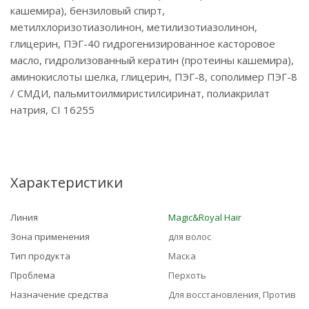
кашемира), бензиловый спирт,
метилхлоризотиазолинон, метилизотиазолинон,
глицерин, ПЭГ-40 гидрогенизированное касторовое
масло, гидролизованный кератин (протеины кашемира),
аминокислоты шелка, глицерин, ПЭГ-8, сополимер ПЭГ-8
/ СМДИ, пальмитоилмиристилсиринат, полиакрилат
натрия, CI 16255
Характеристики
Линия
Magic&Royal Hair
Зона применения
для волос
Тип продукта
Маска
Проблема
Перхоть
Назначение средства
Для восстановления, Против