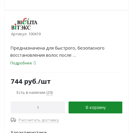
Артикул:
100419
Предназначена для быстрого, безопасного
восстановления волос после
окраски, обесцвечивания, химических завивок.
Подробнее
Действует мгновенно:
в течение 30 сек. проникает в повреждённые
744
руб.
/шт
участки волос, “ремонтируя”
микротрещины и повреждения, придаёт
Есть в наличии
(20)
жизненную силу и здоровье каждому
отдельно взятому волоску, насыщает волосы
В корзину
питательными компонентами.
Рассчитать доставку
Характеристики