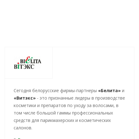
683
руб.
/шт
568
руб.
/шт
441
р
Cегодня белорусские фирмы-партнеры
«Белита»
и
«Витэкс»
- это признанные лидеры в производстве
косметики и препаратов по уходу за волосами, в
том числе большой гаммы профессиональных
средств для парикмахерских и косметических
салонов.