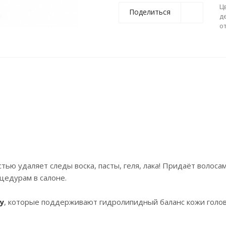
Ц
Поделиться
д
о
ью удаляет следы воска, пасты, геля, лака! Придаёт волоса
цедурам в салоне.
у
, которые поддерживают гидролипидный баланс кожи голо