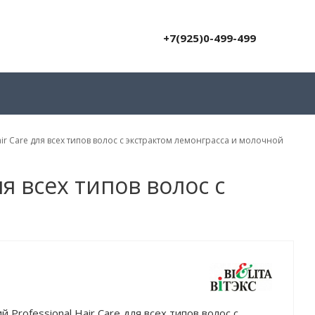
+7(925)0-499-499
 Care для всех типов волос с экстрактом лемонграсса и молочной
я всех типов волос с
rofessional Hair Care для всех типов волос с