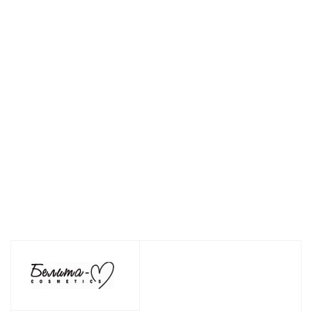
Мицеллярная
Маска для лица
Крем для тела МУМ
вода МУМИЁ
МУМИЁ
против целлюлита 
150г
релаксирующая
растяжек 150г
50г
Нет в наличии
Есть в наличии (11
Нет в наличии
116
руб.
/шт
151
руб.
/шт
245
руб.
/шт