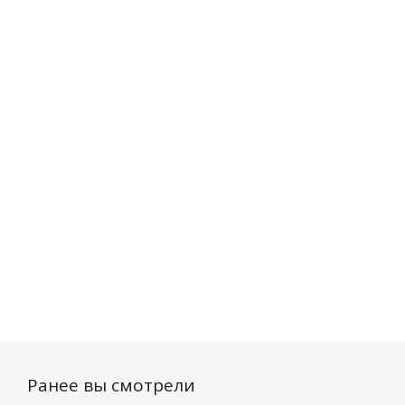
Мицеллярная
Маска для лица
Крем для 
вода МУМИЁ
МУМИЁ
против ц
150г
релаксирующая
растяж
50г
Нет в наличии
Есть в н
Нет в наличии
116
руб.
/шт
151
руб.
/шт
245
ру
Ранее вы смотрели