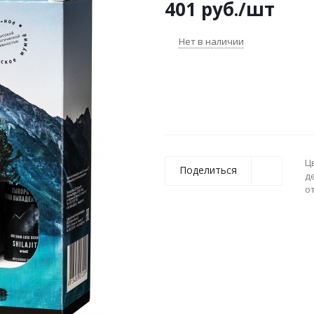
401
руб.
/шт
Нет в наличии
Ц
Поделиться
д
о