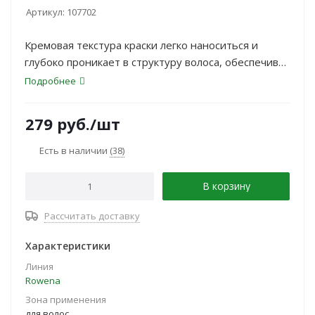
Артикул:
107702
Кремовая текстура краски легко наноситься и
глубоко проникает в структуру волоса, обеспечивая
100% закрашивание седины
Подробнее
279
руб.
/шт
Есть в наличии
(38)
В корзину
Рассчитать доставку
Характеристики
Линия
Rowena
Зона применения
для волос