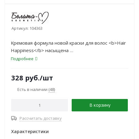
Артикул:
104363
Кремовая формула новой краски для волос <b>Hair
Happiness</b> насыщена
растительными протеинами, которые надежно
Подробнее
защищают целостность структуры
волос в процессе окрашивания, а также содержит
328
руб.
/шт
ланолин, позволяющий
сохранить упругость, гладкость и придать волосам
Есть в наличии
(48)
роскошный блеск.
В корзину
Рассчитать доставку
Характеристики