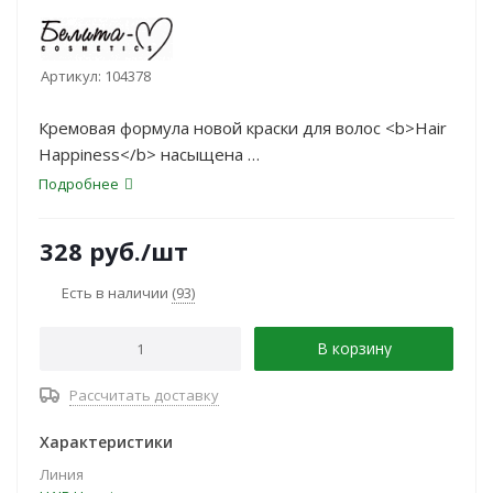
Артикул:
104378
Кремовая формула новой краски для волос <b>Hair
Happiness</b> насыщена
растительными протеинами, которые надежно
Подробнее
защищают целостность структуры
волос в процессе окрашивания, а также содержит
328
руб.
/шт
ланолин, позволяющий
сохранить упругость, гладкость и придать волосам
Есть в наличии
(93)
роскошный блеск.
В корзину
Рассчитать доставку
Характеристики
Линия