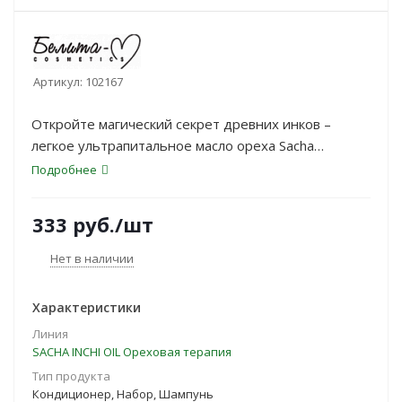
Артикул:
102167
Откройте магический секрет древних инков –
легкое ультрапитальное масло ореха Sacha
Inchi. Секрет этого уникального масла - в высоком
Подробнее
содержании и оптимальном для усвоения
соотношении полезных omega-3-6-9-кислот и
333
руб.
/шт
антиоксидантов. Средства придают волосам
эластичность и глянцевый блеск, восстанавливают
Нет в наличии
по всей длине, возвращают мягкость сухим и
ломким волосам, успокаивают кожу головы и
Характеристики
ускоряют рост волос. <br>
Линия
SACHA INCHI OIL Ореховая терапия
Тип продукта
Кондиционер, Набор, Шампунь