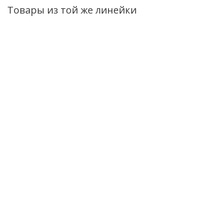
Товары из той же линейки
ХИТ
ХИТ
Крем для рук BIO
Кондиционер
Шампунь BIO +
+ Черная икра,
для волос BIO +
Черная икра
питательный
Черная икра 240г
Восстанавливающий
150г
400г
Нет в наличии
Нет в наличии
Нет в наличии
237
руб.
/шт
293
руб.
/шт
273
руб.
/шт