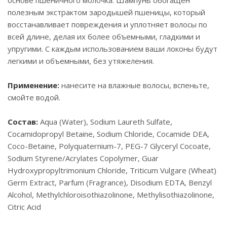
основе пшеничного молочка. Шампунь обогащен
полезным экстрактом зародышей пшеницы, который
восстанавливает повреждения и уплотняет волосы по
всей длине, делая их более объемными, гладкими и
упругими. С каждым использованием ваши локоны будут
легкими и объемными, без утяжеления.
Применение:
нанесите на влажные волосы, вспеньте,
смойте водой.
Состав:
Aqua (Water), Sodium Laureth Sulfate,
Cocamidopropyl Betaine, Sodium Chloride, Cocamide DEA,
Coco-Betaine, Polyquaternium-7, PEG-7 Glyceryl Cocoate,
Sodium Styrene/Acrylates Copolymer, Guar
Hydroxypropyltrimonium Chloride, Triticum Vulgare (Wheat)
Germ Extract, Parfum (Fragrance), Disodium EDTA, Benzyl
Alcohol, Methylchloroisothiazolinone, Methylisothiazolinone,
Citric Acid