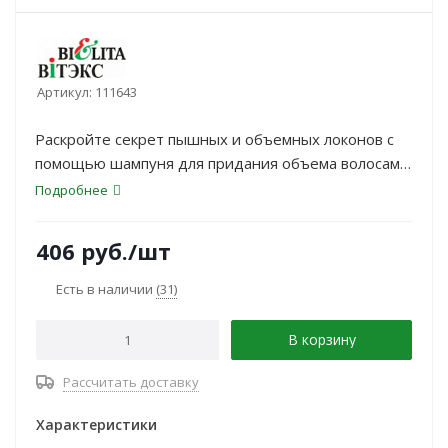
Артикул:
111643
Раскройте секрет пышных и объемных локонов с
помощью шампуня для придания объема волосам
на основе пшеничного молочка. Шампунь
Подробнее
обогащен полезным экстрактом зародышей
пшеницы, который восстанавливает повреждения
406
руб.
/шт
и уплотняет волосы по всей длине, делая их более
объемными, гладкими и упругими. С каждым
Есть в наличии
(31)
использованием ваши локоны будут легкими и
объемными, без утяжеления.
В корзину
Рассчитать доставку
Характеристики