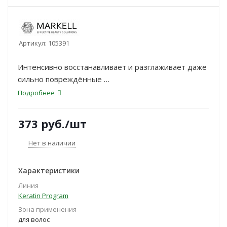
Артикул:
105391
Интенсивно восстанавливает и разглаживает даже
сильно повреждённые
волосы. Уникальная комбинация ингредиентов
Подробнее
глубоко питает волосы,
насыщая их необходимыми микроэлементами.
373
руб.
/шт
Эффективно восстанавливает силу
и эластичность волос. Идеально разглаживает
Нет в наличии
поверхность локонов,
придавая им зеркальный блеск и ухоженный вид.
Характеристики
Линия
Keratin Program
Зона применения
для волос