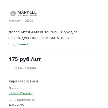
Артикул:
105390
Дополнительный интенсивный уход за
повреждёнными волосами. Активные
компоненты, входящие в состав спрея и удобная
Подробнее
форма нанесения
обеспечивают волосам дополнительную защиту и
175
руб.
/шт
полноценный уход в течении
всего дня. Способствует поддержанию
Нет в наличии
оптимального уровня увлажнённости
волос. Разглаживает поверхность и придаёт ей
Характеристики
дополнительный блеск.
Линия
Keratin Program
Зона применения
для волос