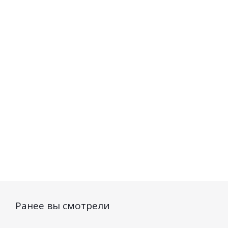
Гладкость и
Запаивание секущихся
Эластичность 400мл
кончиков 100мл
Есть в наличии (114)
Есть в наличии (128)
287
руб.
/шт
246
руб.
/шт
Ранее вы смотрели