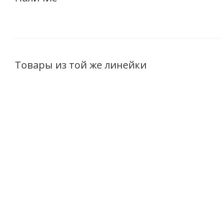
Товары из той же линейки
Шампунь-шелк
Спрей-сыворотка
мицеллярный для
полирующая для волос
волос EXPERT Sleek
EXPERT Sleek