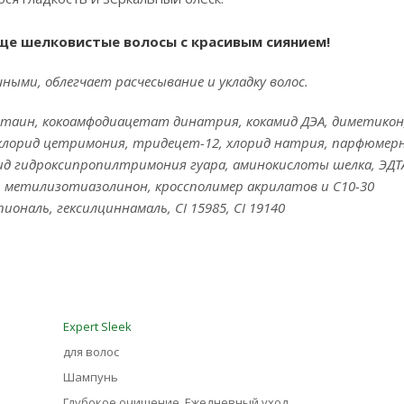
ще шелковистые волосы с красивым сиянием!
ными, облегчает расчесывание и укладку волос.
таин, кокоамфодиацетат динатрия, кокамид ДЭА, диметикон
 хлорид цетримония, тридецет-12, хлорид натрия, парфюмер
рид гидроксипропилтримония гуара, аминокислоты шелка, ЭДТ
 метилизотиазолинон, кроссполимер акрилатов и C10-30
наль, гексилциннамаль, CI 15985, CI 19140
Expert Sleek
для волос
Шампунь
Глубокое очищение, Ежедневный уход