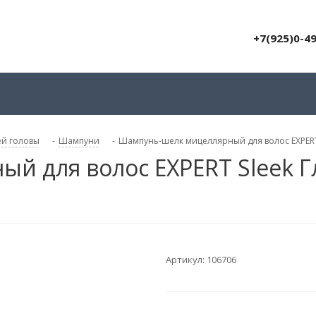
+7(925)0-4
ей головы
-
Шампуни
-
Шампунь-шелк мицеллярный для волос EXPERT 
й для волос EXPERT Sleek Г
Артикул:
106706