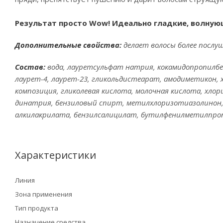
Результат просто Wow! Идеально гладкие, волную
Дополнительные свойства:
делает волосы более послуш
Состав:
вода, лауретсульфат натрия, кокамидопропилбе
лаурет-4, лаурет-23, гликольдистеарат, амодиметикон,
композиция, гликолевая кислота, молочная кислота, хло
динатрия, бензиловый спирт, метилхлоризотиазолинон,
алкилакрилата, бензилсалицилат, бутилфенилметилпропио
Характеристики
Линия
Зона применения
Тип продукта
Назначение средства