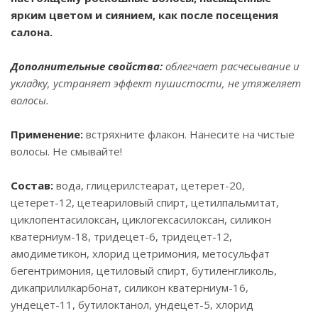
ярким цветом и сиянием, как после посещения
салона.
Дополнительные свойства:
облегчает расчесывание и
укладку, устраняет эффект пушистости, не утяжеляет
волосы.
Применение:
встряхните флакон. Нанесите на чистые
волосы. Не смывайте!
Состав:
вода, глицерилстеарат, цетерет-20,
цетерет-12, цетеариловый спирт, цетилпальмитат,
циклопентасилоксан, циклогексасилоксан, силикон
кватерниум-18, тридецет-6, тридецет-12,
амодиметикон, хлорид цетримония, метосульфат
бегентримония, цетиловый спирт, бутиленгликоль,
дикаприлилкарбонат, силикон кватерниум-16,
ундецет-11, бутилоктанол, ундецет-5, хлорид