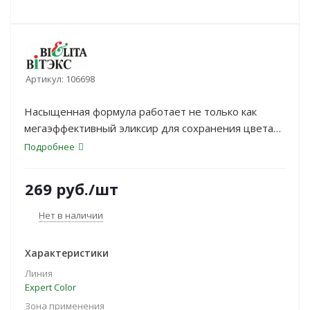
Артикул:
106698
Насыщенная формула работает не только как
мегаэффективный эликсир для сохранения цвета
окрашенных волос, но и как термозащитная
Подробнее
сыворотка, позволяя сделать укладку абсолютно
безопасной.
269
руб.
/шт
Нет в наличии
Характеристики
Линия
Expert Color
Зона применения