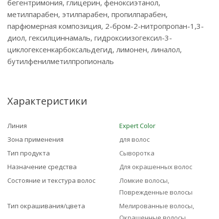
бегентримония, глицерин, феноксиэтанол,
метилпарабен, этилпарабен, пропилпарабен,
парфюмерная композиция, 2-бром-2-нитропропан-1,3-
диол, гексилциннамаль, гидроксиизогексил-3-
циклогексенкарбоксальдегид, лимонен, линалол,
бутилфенилметилпропиональ
Характеристики
Линия
Expert Color
Зона применения
для волос
Тип продукта
Сыворотка
Назначение средства
Для окрашенных волос
Состояние и текстура волос
Ломкие волосы,
Поврежденные волосы
Тип окрашивания/цвета
Мелированные волосы,
Окрашенные волосы