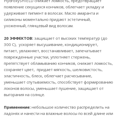
HydroxySHIELD снижает ломкость, предотвращает
появление секущихся кончиков, облегчает укладку и
удерживает пигмент в волосах. Масло амаранта и
силиконы моментально придают эстетичный,
ухоженный, глянцевый вид волосам.
20 ЭФФЕКТОВ:
защищает от высоких температур (до
300 С), ускоряет высушивание, кондиционирует,
питает, увлажняет, восстанавливает, запечатывает
поврежденные участки, уплотняет стержень,
препятствует обламыванию кончиков, снижает ломкость,
сохраняет цвет, придает мягкость, шелковистость,
эластичность, блеск, облегчает расчесывание,
уменьшает спутываемость, способствует формированию
локонов волосы, уменьшает пушение, защищает от
выгорания на солнце.
Применение:
небольшое количество распределить на
ладонях и нанести на влажные волосы по всей длине или