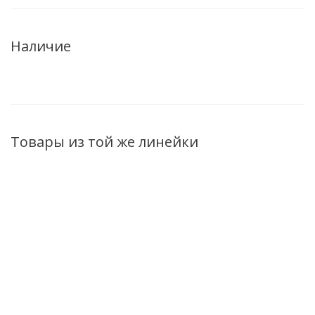
Наличие
Товары из той же линейки
Шампунь BelKosmex
Маска для волос
Активн