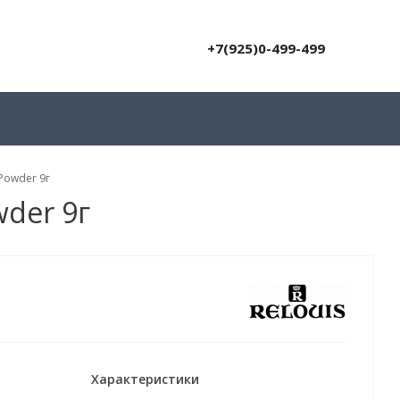
+7(925)0-499-499
 Powder 9г
wder 9г
Характеристики