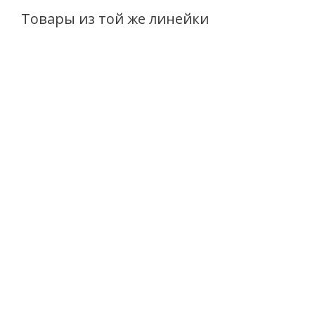
Товары из той же линейки
Пудра фиксирующая с
Крем тональный
эффектом блюра
RELOUIS Face&Body
RELOUIS PRO HD blur
Foundation 24H SPF30
effect fixing powder
Есть в наличии (47)
Есть в наличии (703)
от
467 руб.
/шт
от
542 руб.
/шт